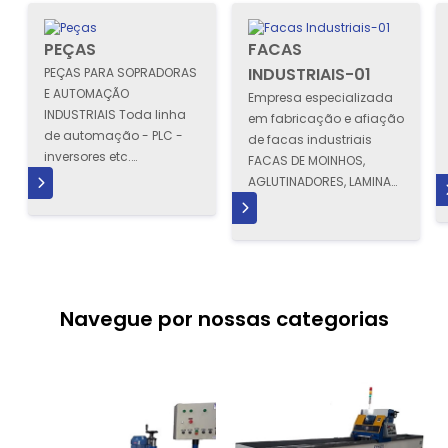
PEÇAS
FACAS
INDUSTRIAIS-01
PEÇAS PARA SOPRADORAS
E AUTOMAÇÃO
Empresa especializada
INDUSTRIAIS Toda linha
em fabricação e afiação
de automação - PLC -
de facas industriais
inversores etc.
FACAS DE MOINHOS,
Fabricação de peças
AGLUTINADORES, LAMINAS
MAIS
SAIBA MAIS
para diversas
QUENTE PARA
SAIBA MAIS
sopradoras de...
SOPRADORAS, CORTE NA
CABEÇA, FACAS...
Navegue por nossas categorias