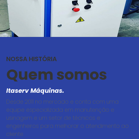
NOSSA HISTÓRIA
Quem somos
Itaserv Máquinas.
Desde 2011 no mercado e conta com uma
equipe especializada em manutenção e
usinagem e um setor de técnicos e
engenheiros para melhorar o atendimento ao
cliente.