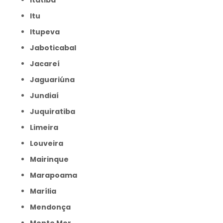
Itatiba
Itu
Itupeva
Jaboticabal
Jacareí
Jaguariúna
Jundiaí
Juquiratiba
Limeira
Louveira
Mairinque
Marapoama
Marília
Mendonça