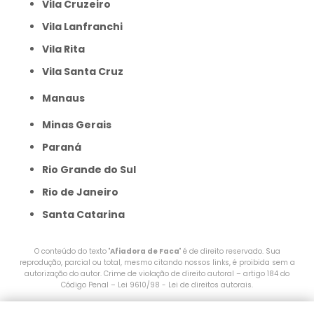
Vila Cruzeiro
Vila Lanfranchi
Vila Rita
Vila Santa Cruz
Manaus
Minas Gerais
Paraná
Rio Grande do Sul
Rio de Janeiro
Santa Catarina
O conteúdo do texto "
Afiadora de Faca
" é de direito reservado. Sua
reprodução, parcial ou total, mesmo citando nossos links, é proibida sem a
autorização do autor. Crime de violação de direito autoral – artigo 184 do
Código Penal –
Lei 9610/98 - Lei de direitos autorais
.