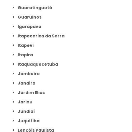
Guaratinguetá
Guarulhos
Igarapava
Itapecerica da Serra
Itapevi
Itapira
Itaquaquecetuba
Jambeiro
Jandira
Jardim Elias
Jarinu
Jundiaí
Juquitiba
Lençóis Paulista