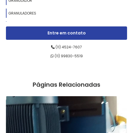
GRANULADOR
GRANULADORES
MANUTENÇÃO DE UNIDADES HIDRÁULICAS
Entre em contato
MÁQUINAS DE AFIAR FACAS
(11) 4524-7607
MÁQUINAS DE MOINHO
(11) 99830-5519
MOTORES ELÉTRICOS
REDUTORES INDUSTRIAIS
Páginas Relacionadas
REFORMA DE MOTORES ELÉTRICOS