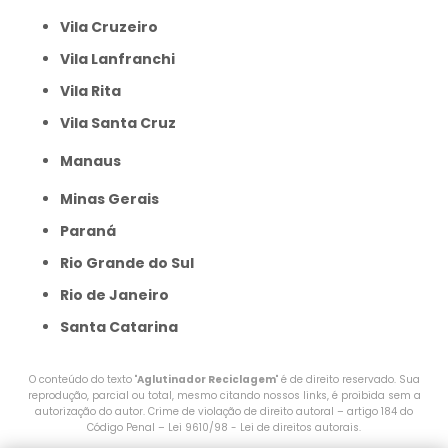
Vila Cruzeiro
Vila Lanfranchi
Vila Rita
Vila Santa Cruz
Manaus
Minas Gerais
Paraná
Rio Grande do Sul
Rio de Janeiro
Santa Catarina
O conteúdo do texto "
Aglutinador Reciclagem
" é de direito reservado. Sua
reprodução, parcial ou total, mesmo citando nossos links, é proibida sem a
autorização do autor. Crime de violação de direito autoral – artigo 184 do
Código Penal –
Lei 9610/98 - Lei de direitos autorais
.