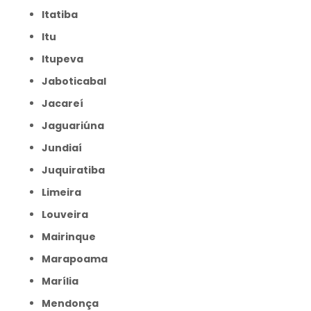
Itatiba
Itu
Itupeva
Jaboticabal
Jacareí
Jaguariúna
Jundiaí
Juquiratiba
Limeira
Louveira
Mairinque
Marapoama
Marília
Mendonça