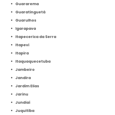
Guararema
Guaratinguetá
Guarulhos
Igarapava
Itapecerica da Serra
Itapevi
Itapira
Itaquaquecetuba
Jambeiro
Jandira
Jardim Elias
Jarinu
Jundiaí
Juquitiba