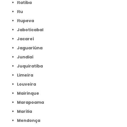
Itatiba
Itu
Itupeva
Jaboticabal
Jacareí
Jaguariúna
Jundiaí
Juquiratiba
Limeira
Louveira
Mairinque
Marapoama
Marília
Mendonça