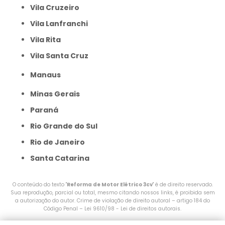
Vila Cruzeiro
Vila Lanfranchi
Vila Rita
Vila Santa Cruz
Manaus
Minas Gerais
Paraná
Rio Grande do Sul
Rio de Janeiro
Santa Catarina
O conteúdo do texto "
Reforma de Motor Elétrico 3cv
" é de direito reservado.
Sua reprodução, parcial ou total, mesmo citando nossos links, é proibida sem
a autorização do autor. Crime de violação de direito autoral – artigo 184 do
Código Penal –
Lei 9610/98 - Lei de direitos autorais
.