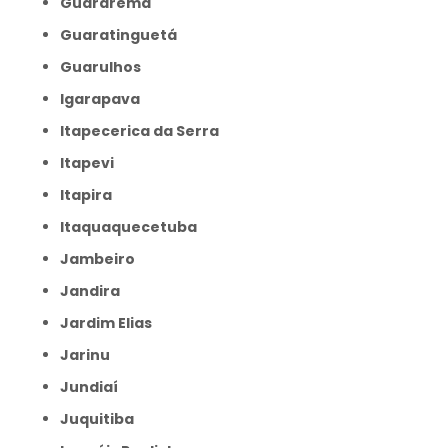
Guararema
Guaratinguetá
Guarulhos
Igarapava
Itapecerica da Serra
Itapevi
Itapira
Itaquaquecetuba
Jambeiro
Jandira
Jardim Elias
Jarinu
Jundiaí
Juquitiba