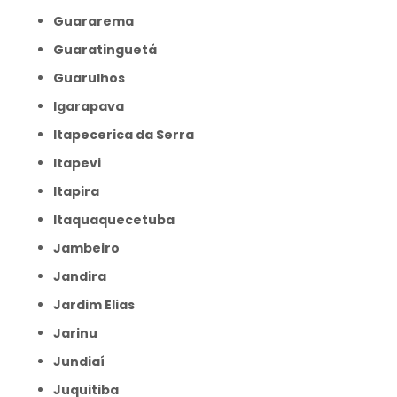
Guararema
Guaratinguetá
Guarulhos
Igarapava
Itapecerica da Serra
Itapevi
Itapira
Itaquaquecetuba
Jambeiro
Jandira
Jardim Elias
Jarinu
Jundiaí
Juquitiba