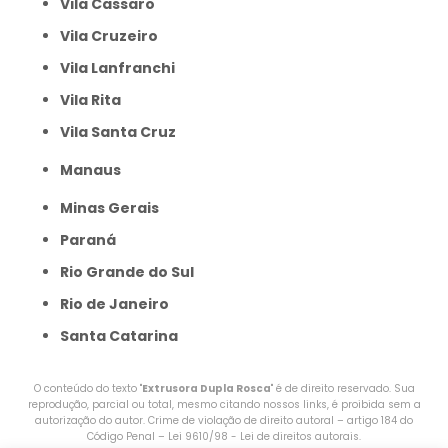
Vila Cassaro
Vila Cruzeiro
Vila Lanfranchi
Vila Rita
Vila Santa Cruz
Manaus
Minas Gerais
Paraná
Rio Grande do Sul
Rio de Janeiro
Santa Catarina
O conteúdo do texto "
Extrusora Dupla Rosca
" é de direito reservado. Sua
reprodução, parcial ou total, mesmo citando nossos links, é proibida sem a
autorização do autor. Crime de violação de direito autoral – artigo 184 do
Código Penal –
Lei 9610/98 - Lei de direitos autorais
.