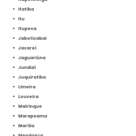
Itatiba
Itu
Itupeva
Jaboticabal
Jacareí
Jaguariúna
Jundiaí
Juquiratiba
Limeira
Louveira
Mairinque
Marapoama
Marília
Mendonça