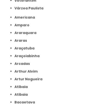
Votorantim
Várzea Paulista
Americana
Amparo
Araraquara
Araras
Araçatuba
Araçoiabinha
Arcadas
Arthur Alvim
Artur Nogueira
Atibaia
Atibaia
Bacaetava