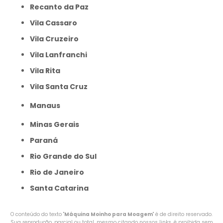
Recanto da Paz
Vila Cassaro
Vila Cruzeiro
Vila Lanfranchi
Vila Rita
Vila Santa Cruz
Manaus
Minas Gerais
Paraná
Rio Grande do Sul
Rio de Janeiro
Santa Catarina
O conteúdo do texto "
Máquina Moinho para Moagem
" é de direito reservado.
Sua reprodução, parcial ou total, mesmo citando nossos links, é proibida sem