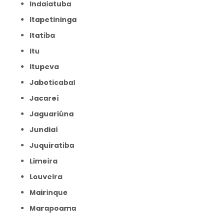
Indaiatuba
Itapetininga
Itatiba
Itu
Itupeva
Jaboticabal
Jacareí
Jaguariúna
Jundiaí
Juquiratiba
Limeira
Louveira
Mairinque
Marapoama