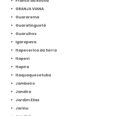
Franco da Rocha
GRANJA VIANA
Guararema
Guaratinguetá
Guarulhos
Igarapava
Itapecerica da Serra
Itapevi
Itapira
Itaquaquecetuba
Jambeiro
Jandira
Jardim Elias
Jarinu