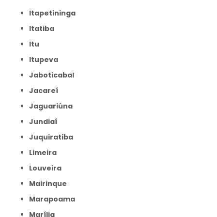
Itapetininga
Itatiba
Itu
Itupeva
Jaboticabal
Jacareí
Jaguariúna
Jundiaí
Juquiratiba
Limeira
Louveira
Mairinque
Marapoama
Marília