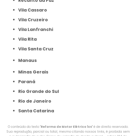
Recanto da Paz
Vila Cassaro
Vila Cruzeiro
Vila Lanfranchi
Vila Rita
Vila Santa Cruz
Manaus
Minas Gerais
Paraná
Rio Grande do Sul
Rio de Janeiro
Santa Catarina
O conteúdo do texto "
Reforma de Motor Elétrico 1cv
" é de direito reservado.
Sua reprodução, parcial ou total, mesmo citando nossos links, é proibida sem