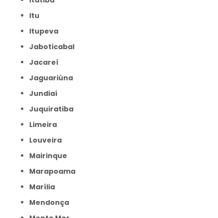
Itatiba
Itu
Itupeva
Jaboticabal
Jacareí
Jaguariúna
Jundiaí
Juquiratiba
Limeira
Louveira
Mairinque
Marapoama
Marília
Mendonça