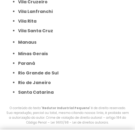
Vila Cruzeiro
Vila Lanfranchi
Vila Rita
Vila Santa Cruz
Manaus
Minas Gerais
Paraná
Rio Grande do Sul
Rio de Janeiro
Santa Catarina
O conteúdo do texto "
Redutor Industrial Pequeno
" é de direito reservado.
Sua reprodução, parcial ou total, mesmo citando nossos links, é proibida sem
a autorização do autor. Crime de violação de direito autoral – artigo 184 do
Código Penal –
Lei 9610/98 - Lei de direitos autorais
.