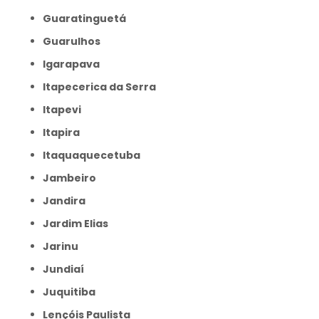
Guaratinguetá
Guarulhos
Igarapava
Itapecerica da Serra
Itapevi
Itapira
Itaquaquecetuba
Jambeiro
Jandira
Jardim Elias
Jarinu
Jundiaí
Juquitiba
Lençóis Paulista