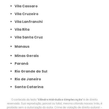
Vila Cassaro
Vila Cruzeiro
Vila Lanfranchi
Vila Rita
Vila Santa Cruz
Manaus
Minas Gerais
Paraná
Rio Grande do Sul
Rio de Janeiro
Santa Catarina
O conteúdo do texto "
Cilindro Hidráulico Simples Ação
" é de direito
reservado. Sua reprodução, parcial ou total, mesmo citando nossos links, é
proibida sem a autorização do autor. Crime de violação de direito autoral –