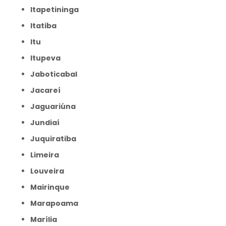
Itapetininga
Itatiba
Itu
Itupeva
Jaboticabal
Jacareí
Jaguariúna
Jundiaí
Juquiratiba
Limeira
Louveira
Mairinque
Marapoama
Marília