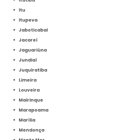
Itatiba
Itu
Itupeva
Jaboticabal
Jacareí
Jaguariúna
Jundiaí
Juquiratiba
Limeira
Louveira
Mairinque
Marapoama
Marília
Mendonça