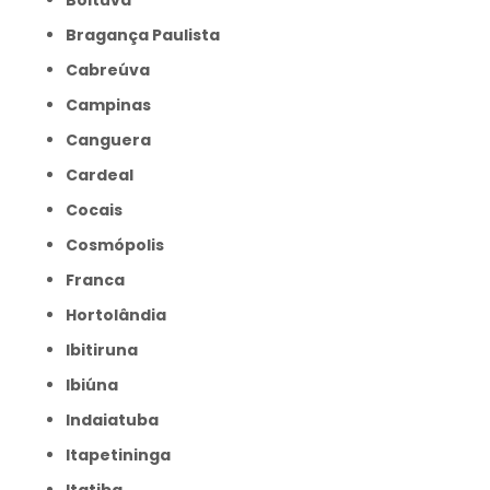
Boituva
Bragança Paulista
Cabreúva
Campinas
Canguera
Cardeal
Cocais
Cosmópolis
Franca
Hortolândia
Ibitiruna
Ibiúna
Indaiatuba
Itapetininga