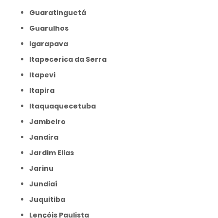
Guaratinguetá
Guarulhos
Igarapava
Itapecerica da Serra
Itapevi
Itapira
Itaquaquecetuba
Jambeiro
Jandira
Jardim Elias
Jarinu
Jundiaí
Juquitiba
Lençóis Paulista