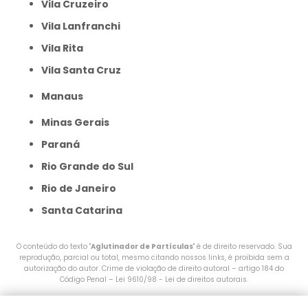
Vila Cruzeiro
Vila Lanfranchi
Vila Rita
Vila Santa Cruz
Manaus
Minas Gerais
Paraná
Rio Grande do Sul
Rio de Janeiro
Santa Catarina
O conteúdo do texto "
Aglutinador de Partículas
" é de direito reservado. Sua
reprodução, parcial ou total, mesmo citando nossos links, é proibida sem a
autorização do autor. Crime de violação de direito autoral – artigo 184 do
Código Penal –
Lei 9610/98 - Lei de direitos autorais
.