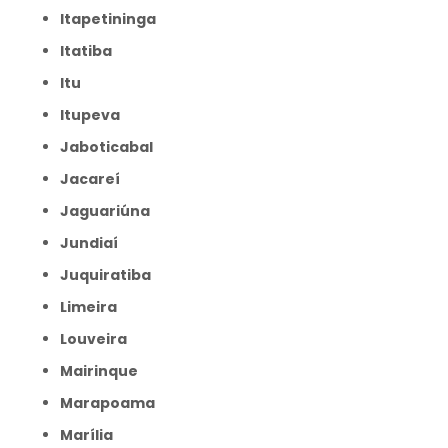
Itapetininga
Itatiba
Itu
Itupeva
Jaboticabal
Jacareí
Jaguariúna
Jundiaí
Juquiratiba
Limeira
Louveira
Mairinque
Marapoama
Marília