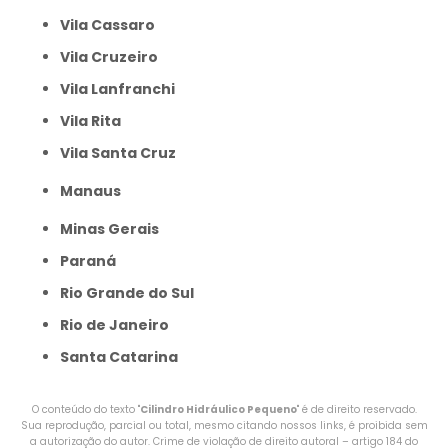
Vila Cassaro
Vila Cruzeiro
Vila Lanfranchi
Vila Rita
Vila Santa Cruz
Manaus
Minas Gerais
Paraná
Rio Grande do Sul
Rio de Janeiro
Santa Catarina
O conteúdo do texto "
Cilindro Hidráulico Pequeno
" é de direito reservado.
Sua reprodução, parcial ou total, mesmo citando nossos links, é proibida sem
a autorização do autor. Crime de violação de direito autoral – artigo 184 do