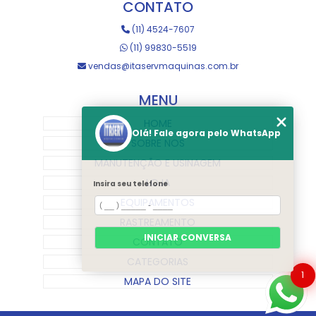
CONTATO
(11) 4524-7607
(11) 99830-5519
vendas@itaservmaquinas.com.br
MENU
HOME
Olá! Fale agora pelo WhatsApp
SOBRE NOS
MANUTENÇÃO E USINAGEM
LOJA
Insira seu telefone
EQUIPAMENTOS
RASTREAMENTO
INICIAR CONVERSA
CONTATO
CATEGORIAS
1
MAPA DO SITE