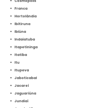
Cosmópolis
Franca
Hortolândia
Ibitiruna
Ibiúna
Indaiatuba
Itapetininga
Itatiba
Itu
Itupeva
Jaboticabal
Jacareí
Jaguariúna
Jundiaí