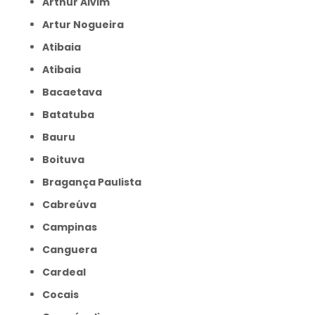
Arthur Alvim
Artur Nogueira
Atibaia
Atibaia
Bacaetava
Batatuba
Bauru
Boituva
Bragança Paulista
Cabreúva
Campinas
Canguera
Cardeal
Cocais