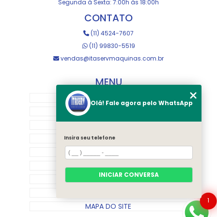
Segunda à Sexta: 7:00h às 18:00h
CONTATO
(11) 4524-7607
(11) 99830-5519
vendas@itaservmaquinas.com.br
MENU
HOME
Olá! Fale agora pelo WhatsApp
SOBRE NOS
MANUTENÇÃO E USINAGEM
LOJA
Insira seu telefone
EQUIPAMENTOS
RASTREAMENTO
INICIAR CONVERSA
CONTATO
CATEGORIAS
1
MAPA DO SITE