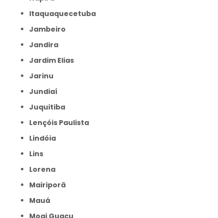
Itaquaquecetuba
Jambeiro
Jandira
Jardim Elias
Jarinu
Jundiaí
Juquitiba
Lençóis Paulista
Lindóia
Lins
Lorena
Mairiporã
Mauá
Mogi Guaçu