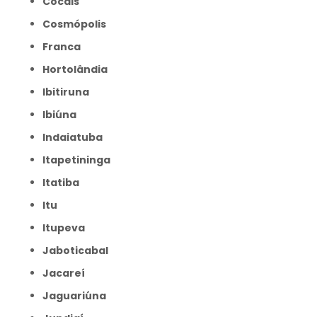
Cocais
Cosmópolis
Franca
Hortolândia
Ibitiruna
Ibiúna
Indaiatuba
Itapetininga
Itatiba
Itu
Itupeva
Jaboticabal
Jacareí
Jaguariúna