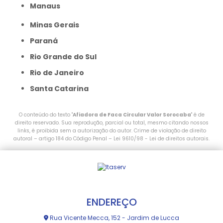
Manaus
Minas Gerais
Paraná
Rio Grande do Sul
Rio de Janeiro
Santa Catarina
O conteúdo do texto "
Afiadora de Faca Circular Valor Sorocaba
" é de
direito reservado. Sua reprodução, parcial ou total, mesmo citando nossos
links, é proibida sem a autorização do autor. Crime de violação de direito
autoral – artigo 184 do Código Penal –
Lei 9610/98 - Lei de direitos autorais
.
ENDEREÇO
Rua Vicente Mecca, 152 - Jardim de Lucca