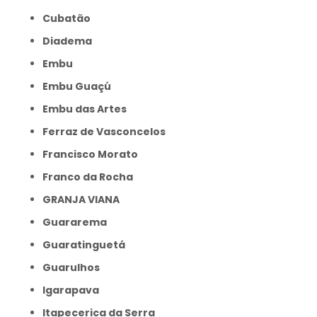
Cubatão
Diadema
Embu
Embu Guaçú
Embu das Artes
Ferraz de Vasconcelos
Francisco Morato
Franco da Rocha
GRANJA VIANA
Guararema
Guaratinguetá
Guarulhos
Igarapava
Itapecerica da Serra