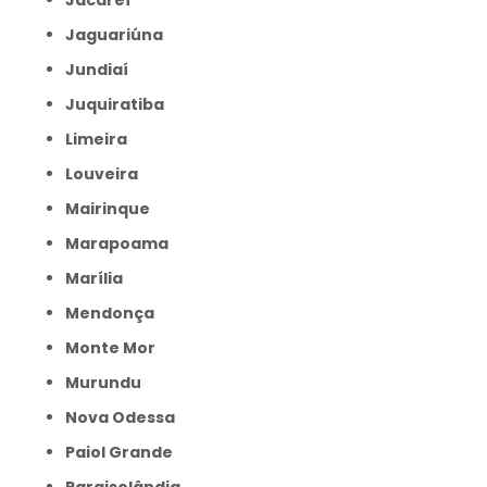
Jacareí
Jaguariúna
Jundiaí
Juquiratiba
Limeira
Louveira
Mairinque
Marapoama
Marília
Mendonça
Monte Mor
Murundu
Nova Odessa
Paiol Grande