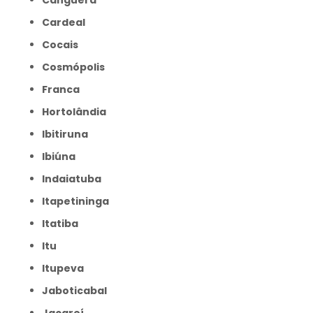
Canguera
Cardeal
Cocais
Cosmópolis
Franca
Hortolândia
Ibitiruna
Ibiúna
Indaiatuba
Itapetininga
Itatiba
Itu
Itupeva
Jaboticabal