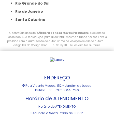
Rio Grande do Sul
Rio de Janeiro
Santa Catarina
O conteúdo do texto "
Afiadora de Faca Moveleira Sumaré
" é de direito
reservado. Sua reprodução, parcial ou total, mesmo citando nossos links, é
proibida sem a autorização do autor. Crime de violação de direito autoral –
artigo 184 do Código Penal –
Lei 9610/98 - Lei de direitos autorais
.
ENDEREÇO
Rua Vicente Mecca, 152 - Jardim de Lucca
Itatiba - SP - CEP: 13255-240
Horário de ATENDIMENTO
Horário de ATENDIMENTO
Segunda à Sexta: 7:00h às 18:00h