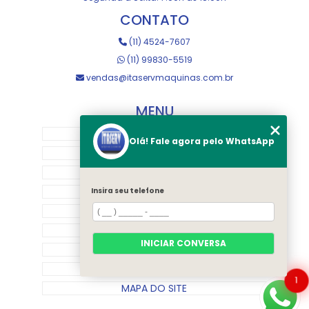
CONTATO
(11) 4524-7607
(11) 99830-5519
vendas@itaservmaquinas.com.br
MENU
HOME
Olá! Fale agora pelo WhatsApp
SOBRE NOS
MANUTENÇÃO E USINAGEM
LOJA
Insira seu telefone
EQUIPAMENTOS
RASTREAMENTO
INICIAR CONVERSA
CONTATO
CATEGORIAS
1
MAPA DO SITE