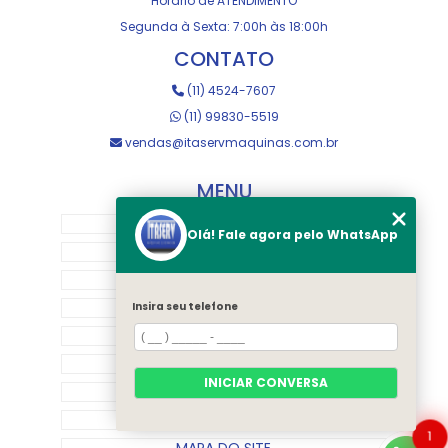
Horário de ATENDIMENTO
Segunda à Sexta: 7:00h às 18:00h
CONTATO
(11) 4524-7607
(11) 99830-5519
vendas@itaservmaquinas.com.br
MENU
HOME
Olá! Fale agora pelo WhatsApp
SOBRE NOS
MANUTENÇÃO E USINAGEM
LOJA
Insira seu telefone
EQUIPAMENTOS
RASTREAMENTO
INICIAR CONVERSA
CONTATO
CATEGORIAS
1
MAPA DO SITE