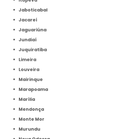
Itupeva
Jaboticabal
Jacareí
Jaguariúna
Jundiaí
Juquiratiba
Limeira
Louveira
Mairinque
Marapoama
Marília
Mendonça
Monte Mor
Murundu