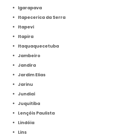
Igarapava
Itapecerica da Serra
Itapevi
Itapira
Itaquaquecetuba
Jambeiro
Jandira
Jardim Elias
Jarinu
Jundiaí
Juquitiba
Lençóis Paulista
Lindóia
Lins