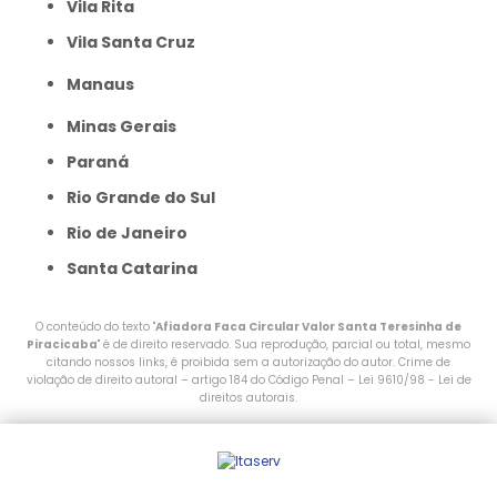
Vila Rita
Vila Santa Cruz
Manaus
Minas Gerais
Paraná
Rio Grande do Sul
Rio de Janeiro
Santa Catarina
O conteúdo do texto "
Afiadora Faca Circular Valor Santa Teresinha de
Piracicaba
" é de direito reservado. Sua reprodução, parcial ou total, mesmo
citando nossos links, é proibida sem a autorização do autor. Crime de
violação de direito autoral – artigo 184 do Código Penal –
Lei 9610/98 - Lei de
direitos autorais
.