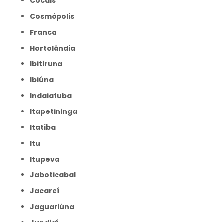
Cocais
Cosmópolis
Franca
Hortolândia
Ibitiruna
Ibiúna
Indaiatuba
Itapetininga
Itatiba
Itu
Itupeva
Jaboticabal
Jacareí
Jaguariúna