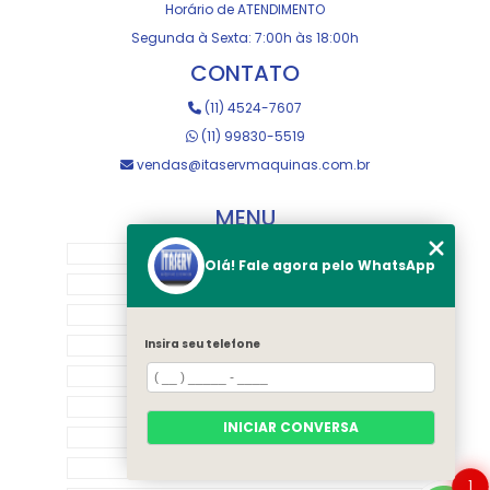
Horário de ATENDIMENTO
Segunda à Sexta: 7:00h às 18:00h
CONTATO
(11) 4524-7607
(11) 99830-5519
vendas@itaservmaquinas.com.br
MENU
HOME
Olá! Fale agora pelo WhatsApp
SOBRE NOS
MANUTENÇÃO E USINAGEM
LOJA
Insira seu telefone
EQUIPAMENTOS
RASTREAMENTO
INICIAR CONVERSA
CONTATO
CATEGORIAS
1