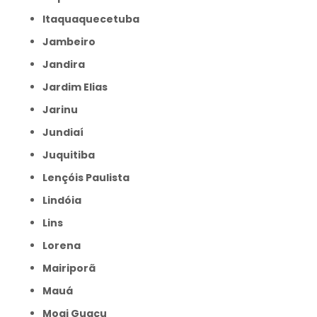
Itaquaquecetuba
Jambeiro
Jandira
Jardim Elias
Jarinu
Jundiaí
Juquitiba
Lençóis Paulista
Lindóia
Lins
Lorena
Mairiporã
Mauá
Mogi Guaçu