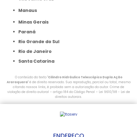
Manaus
Minas Gerais
Paraná
Rio Grande do Sul
Rio de Janeiro
Santa Catarina
O conteúdo do texto "
Cilindro Hidráulico Telescópico Dupla Ação
Araraquara
" é de direito reservado. Sua reprodução, parcial ou total, mesmo
citando nossos links, é proibida sem a autorização do autor. Crime de
violação de direito autoral – artigo 184 do Código Penal –
Lei 9610/98 - Lei de
direitos autorais
.
ENDEREÇO