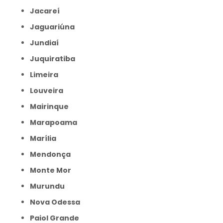
Jacareí
Jaguariúna
Jundiaí
Juquiratiba
Limeira
Louveira
Mairinque
Marapoama
Marília
Mendonça
Monte Mor
Murundu
Nova Odessa
Paiol Grande