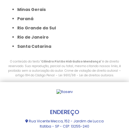
Minas Gerais
Paraná
Rio Grande do Sul
Rio de Janeiro
Santa Catarina
O conteúdo do texto "
Cilindro Pistão Hidráulico Mendonça
" é de direito
reservado. Sua reprodução, parcial ou total, mesmo citando nossos links, é
proibida sem a autorização do autor. Crime de violação de direito autoral –
artigo 184 do Código Penal –
Lei 9610/98 - Lei de direitos autorais
.
ENDEREÇO
Rua Vicente Mecca, 152 - Jardim de Lucca
Itatiba - SP - CEP: 13255-240