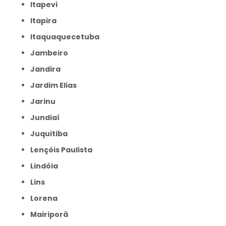
Itapevi
Itapira
Itaquaquecetuba
Jambeiro
Jandira
Jardim Elias
Jarinu
Jundiaí
Juquitiba
Lençóis Paulista
Lindóia
Lins
Lorena
Mairiporã