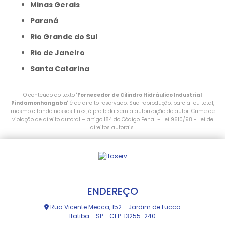
Minas Gerais
Paraná
Rio Grande do Sul
Rio de Janeiro
Santa Catarina
O conteúdo do texto "
Fornecedor de Cilindro Hidráulico Industrial
Pindamonhangaba
" é de direito reservado. Sua reprodução, parcial ou total,
mesmo citando nossos links, é proibida sem a autorização do autor. Crime de
violação de direito autoral – artigo 184 do Código Penal –
Lei 9610/98 - Lei de
direitos autorais
.
ENDEREÇO
Rua Vicente Mecca, 152 - Jardim de Lucca
Itatiba - SP - CEP: 13255-240