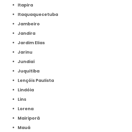
Itapira
Itaquaquecetuba
Jambeiro
Jandira
Jardim Elias
Jarinu
Jundiaí
Juquitiba
Lençóis Paulista
Lindóia
Lins
Lorena
Mairiporã
Mauá