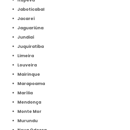
Itupeva
Jaboticabal
Jacareí
Jaguariúna
Jundiaí
Juquiratiba
Limeira
Louveira
Mairinque
Marapoama
Marília
Mendonça
Monte Mor
Murundu