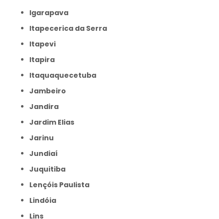
Igarapava
Itapecerica da Serra
Itapevi
Itapira
Itaquaquecetuba
Jambeiro
Jandira
Jardim Elias
Jarinu
Jundiaí
Juquitiba
Lençóis Paulista
Lindóia
Lins