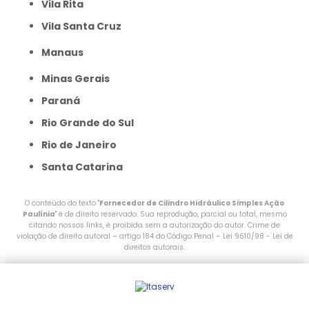
Vila Rita
Vila Santa Cruz
Manaus
Minas Gerais
Paraná
Rio Grande do Sul
Rio de Janeiro
Santa Catarina
O conteúdo do texto "
Fornecedor de Cilindro Hidráulico Simples Ação
Paulínia
" é de direito reservado. Sua reprodução, parcial ou total, mesmo
citando nossos links, é proibida sem a autorização do autor. Crime de
violação de direito autoral – artigo 184 do Código Penal –
Lei 9610/98 - Lei de
direitos autorais
.