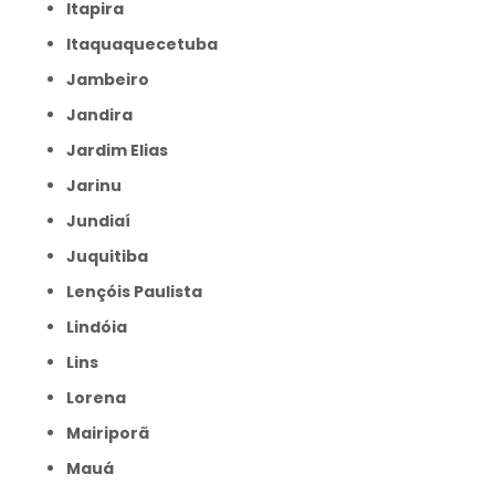
Itapira
Itaquaquecetuba
Jambeiro
Jandira
Jardim Elias
Jarinu
Jundiaí
Juquitiba
Lençóis Paulista
Lindóia
Lins
Lorena
Mairiporã
Mauá