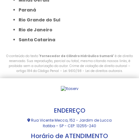
Minas Gerais
Paraná
Rio Grande do Sul
Rio de Janeiro
Santa Catarina
O conteúdo do texto "
Fornecedor de Cilindro Hidráulico Sumaré
" é de direito
reservado. Sua reprodução, parcial ou total, mesmo citando nossos links, é
proibida sem a autorização do autor. Crime de violação de direito autoral –
artigo 184 do Código Penal –
Lei 9610/98 - Lei de direitos autorais
.
ENDEREÇO
Rua Vicente Mecca, 152 - Jardim de Lucca
Itatiba - SP - CEP: 13255-240
Horário de ATENDIMENTO