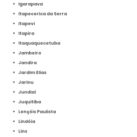
Igarapava
Itapecerica da Serra
Itapevi
Itapira
Itaquaquecetuba
Jambeiro
Jandira
Jardim Elias
Jarinu
Jundiaí
Juquitiba
Lençóis Paulista
Lindóia
Lins