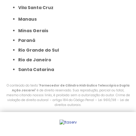
Vila Santa Cruz
Manaus
Minas Gerais
Paraná
Rio Grande do Sul
Rio de Janeiro
Santa Catarina
O conteúdo do texto "
Fornecedor de Cilindro Hidráulico Telescópico Dupla
Ação Jacareí
" é de direito reservado. Sua reprodução, parcial ou total,
mesmo citando nossos links, é proibida sem a autorização do autor. Crime de
violação de direito autoral – artigo 184 do Código Penal –
Lei 9610/98 - Lei de
direitos autorais
.