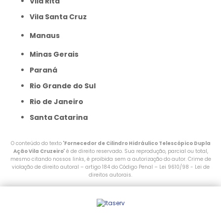
Vila Rita
Vila Santa Cruz
Manaus
Minas Gerais
Paraná
Rio Grande do Sul
Rio de Janeiro
Santa Catarina
O conteúdo do texto "
Fornecedor de Cilindro Hidráulico Telescópico Dupla
Ação Vila Cruzeiro
" é de direito reservado. Sua reprodução, parcial ou total,
mesmo citando nossos links, é proibida sem a autorização do autor. Crime de
violação de direito autoral – artigo 184 do Código Penal –
Lei 9610/98 - Lei de
direitos autorais
.