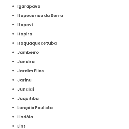
Igarapava
Itapecerica da Serra
Itapevi
Itapira
Itaquaquecetuba
Jambeiro
Jandira
Jardim Elias
Jarinu
Jundiaí
Juquitiba
Lençóis Paulista
Lindóia
Lins