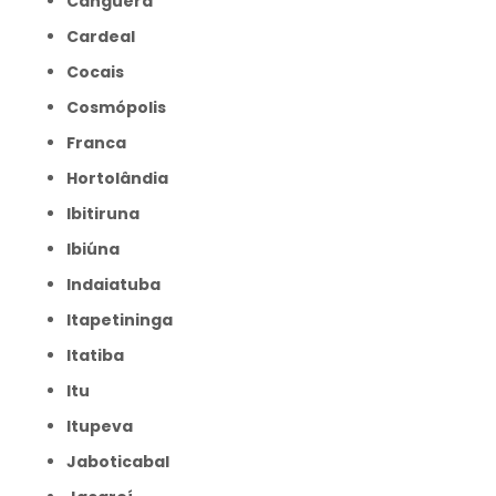
Canguera
Cardeal
Cocais
Cosmópolis
Franca
Hortolândia
Ibitiruna
Ibiúna
Indaiatuba
Itapetininga
Itatiba
Itu
Itupeva
Jaboticabal