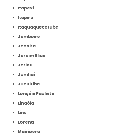
Itapevi
Itapira
Itaquaquecetuba
Jambeiro
Jandira
Jardim Elias
Jarinu
Jundiaí
Juquitiba
Lençóis Paulista
Lindóia
Lins
Lorena
Mairiporã