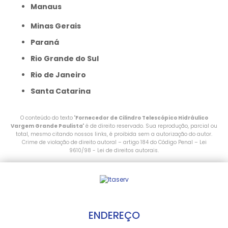
Manaus
Minas Gerais
Paraná
Rio Grande do Sul
Rio de Janeiro
Santa Catarina
O conteúdo do texto "
Fornecedor de Cilindro Telescópico Hidráulico
Vargem Grande Paulista
" é de direito reservado. Sua reprodução, parcial ou
total, mesmo citando nossos links, é proibida sem a autorização do autor.
Crime de violação de direito autoral – artigo 184 do Código Penal –
Lei
9610/98 - Lei de direitos autorais
.
ENDEREÇO