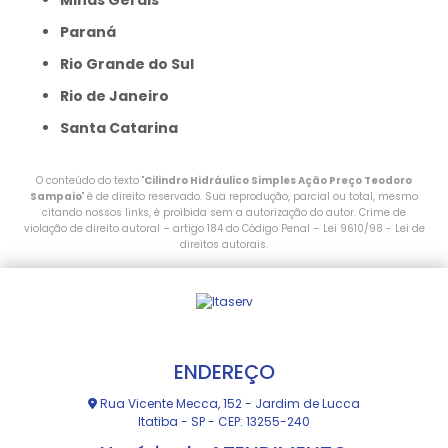
Minas Gerais
Paraná
Rio Grande do Sul
Rio de Janeiro
Santa Catarina
O conteúdo do texto "
Cilindro Hidráulico Simples Ação Preço Teodoro
Sampaio
" é de direito reservado. Sua reprodução, parcial ou total, mesmo
citando nossos links, é proibida sem a autorização do autor. Crime de
violação de direito autoral – artigo 184 do Código Penal –
Lei 9610/98 - Lei de
direitos autorais
.
ENDEREÇO
Rua Vicente Mecca, 152 - Jardim de Lucca
Itatiba - SP - CEP: 13255-240