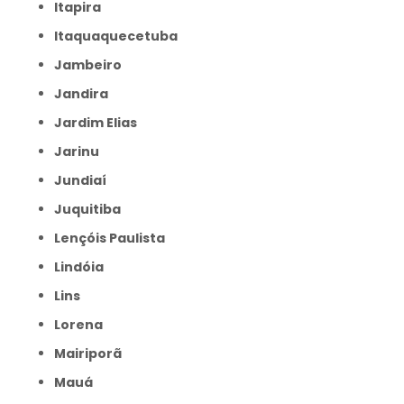
Itapira
Itaquaquecetuba
Jambeiro
Jandira
Jardim Elias
Jarinu
Jundiaí
Juquitiba
Lençóis Paulista
Lindóia
Lins
Lorena
Mairiporã
Mauá