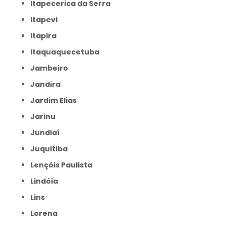
Itapecerica da Serra
Itapevi
Itapira
Itaquaquecetuba
Jambeiro
Jandira
Jardim Elias
Jarinu
Jundiaí
Juquitiba
Lençóis Paulista
Lindóia
Lins
Lorena