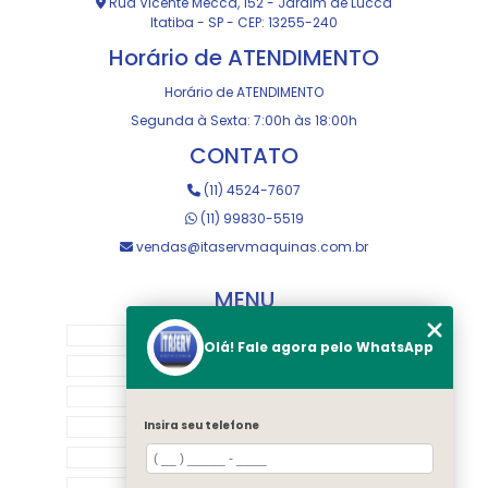
Rua Vicente Mecca, 152 - Jardim de Lucca
Itatiba - SP - CEP: 13255-240
Horário de ATENDIMENTO
Horário de ATENDIMENTO
Segunda à Sexta: 7:00h às 18:00h
CONTATO
(11) 4524-7607
(11) 99830-5519
vendas@itaservmaquinas.com.br
MENU
HOME
Olá! Fale agora pelo WhatsApp
SOBRE NOS
MANUTENÇÃO E USINAGEM
LOJA
Insira seu telefone
EQUIPAMENTOS
RASTREAMENTO