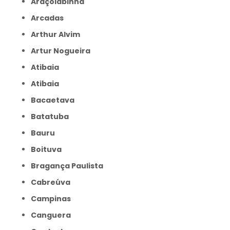
Araçoiabinha
Arcadas
Arthur Alvim
Artur Nogueira
Atibaia
Atibaia
Bacaetava
Batatuba
Bauru
Boituva
Bragança Paulista
Cabreúva
Campinas
Canguera