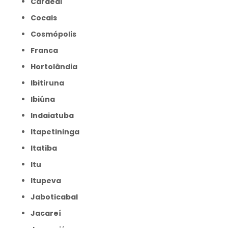
Cardeal
Cocais
Cosmópolis
Franca
Hortolândia
Ibitiruna
Ibiúna
Indaiatuba
Itapetininga
Itatiba
Itu
Itupeva
Jaboticabal
Jacareí