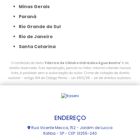
Minas Gerais
Paraná
Rio Grande do Sul
Rio de Janeiro
Santa Catarina
O conteúdo do texto "
Fábrica de Cilindro Hidráulico Água Bonita
" é de
direito reservado. Sua reprodução, parcial ou total, mesmo citando nossos
links, é proibida sem a autorização do autor. Crime de violação de direito
autoral – artigo 184 do Código Penal –
Lei 9610/98 - Lei de direitos autorais
.
ENDEREÇO
Rua Vicente Mecca, 152 - Jardim de Lucca
Itatiba - SP - CEP: 13255-240