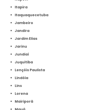
Itapira
Itaquaquecetuba
Jambeiro
Jandira
Jardim Elias
Jarinu
Jundiaí
Juquitiba
Lençóis Paulista
Lindóia
Lins
Lorena
Mairiporã
Mauá