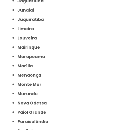
Jaguariúna
Jundiaí
Juquiratiba
Limeira
Louveira
Mairinque
Marapoama
Marília
Mendonça
Monte Mor
Murundu
Nova Odessa
Paiol Grande
Paraisolândia