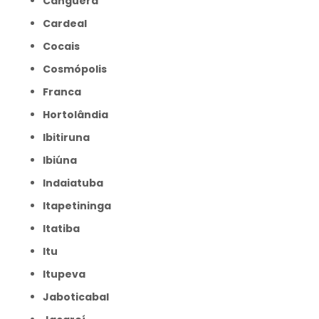
Canguera
Cardeal
Cocais
Cosmópolis
Franca
Hortolândia
Ibitiruna
Ibiúna
Indaiatuba
Itapetininga
Itatiba
Itu
Itupeva
Jaboticabal