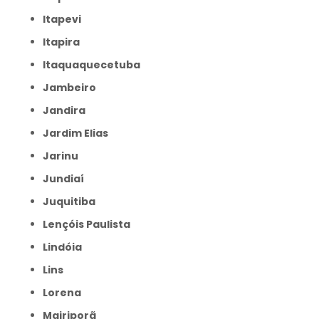
Itapevi
Itapira
Itaquaquecetuba
Jambeiro
Jandira
Jardim Elias
Jarinu
Jundiaí
Juquitiba
Lençóis Paulista
Lindóia
Lins
Lorena
Mairiporã