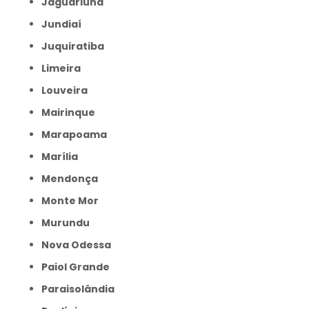
Jaguariúna
Jundiaí
Juquiratiba
Limeira
Louveira
Mairinque
Marapoama
Marília
Mendonça
Monte Mor
Murundu
Nova Odessa
Paiol Grande
Paraisolândia