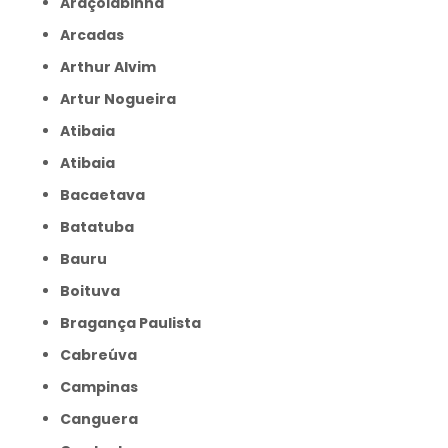
Araçoiabinha
Arcadas
Arthur Alvim
Artur Nogueira
Atibaia
Atibaia
Bacaetava
Batatuba
Bauru
Boituva
Bragança Paulista
Cabreúva
Campinas
Canguera