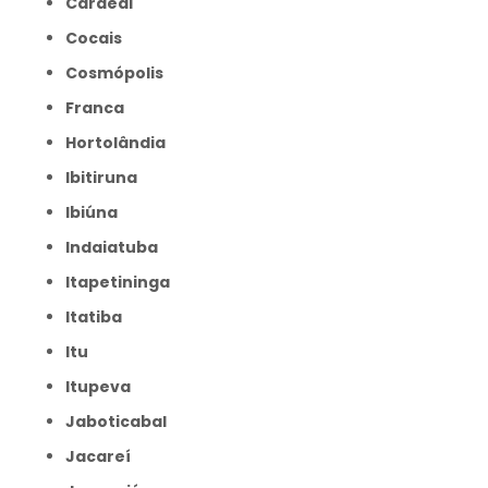
Cardeal
Cocais
Cosmópolis
Franca
Hortolândia
Ibitiruna
Ibiúna
Indaiatuba
Itapetininga
Itatiba
Itu
Itupeva
Jaboticabal
Jacareí