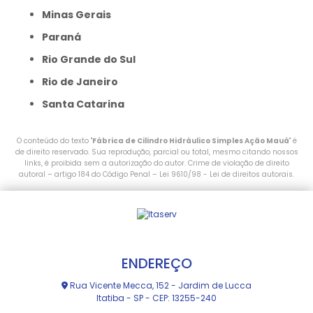
Minas Gerais
Paraná
Rio Grande do Sul
Rio de Janeiro
Santa Catarina
O conteúdo do texto "
Fábrica de Cilindro Hidráulico Simples Ação Mauá
" é
de direito reservado. Sua reprodução, parcial ou total, mesmo citando nossos
links, é proibida sem a autorização do autor. Crime de violação de direito
autoral – artigo 184 do Código Penal –
Lei 9610/98 - Lei de direitos autorais
.
ENDEREÇO
Rua Vicente Mecca, 152 - Jardim de Lucca
Itatiba - SP - CEP: 13255-240