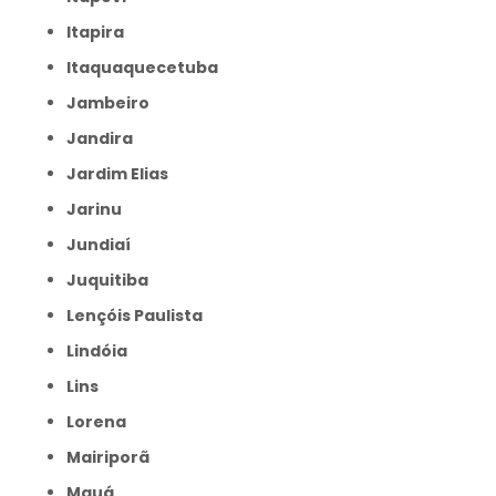
Itapira
Itaquaquecetuba
Jambeiro
Jandira
Jardim Elias
Jarinu
Jundiaí
Juquitiba
Lençóis Paulista
Lindóia
Lins
Lorena
Mairiporã
Mauá