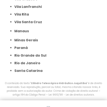
Vila Lanfranchi
Vila Rita
Vila Santa Cruz
Manaus
Minas Gerais
Paraná
Rio Grande do Sul
Rio de Janeiro
Santa Catarina
O conteúdo do texto "
Cilindro Telescópico Hidráulico Juquitiba
" é de direito
reservado. Sua reprodução, parcial ou total, mesmo citando nossos links, é
proibida sem a autorização do autor. Crime de violação de direito autoral –
artigo 184 do Código Penal –
Lei 9610/98 - Lei de direitos autorais
.