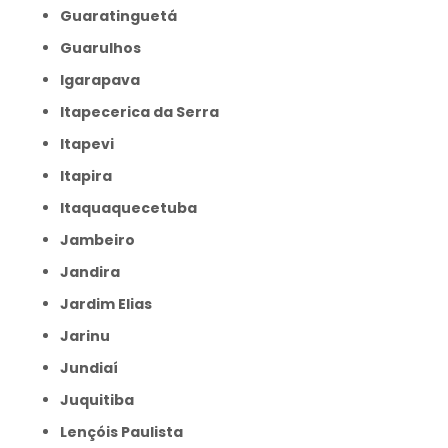
Guaratinguetá
Guarulhos
Igarapava
Itapecerica da Serra
Itapevi
Itapira
Itaquaquecetuba
Jambeiro
Jandira
Jardim Elias
Jarinu
Jundiaí
Juquitiba
Lençóis Paulista