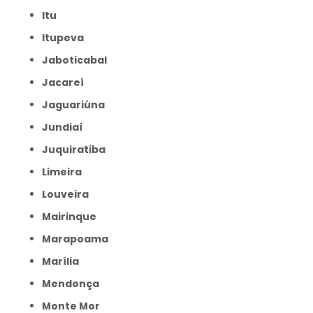
Itu
Itupeva
Jaboticabal
Jacareí
Jaguariúna
Jundiaí
Juquiratiba
Limeira
Louveira
Mairinque
Marapoama
Marília
Mendonça
Monte Mor