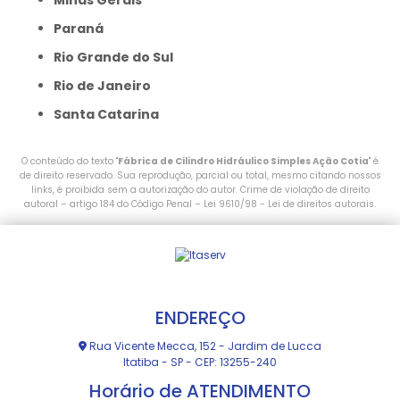
Minas Gerais
Paraná
Rio Grande do Sul
Rio de Janeiro
Santa Catarina
O conteúdo do texto "
Fábrica de Cilindro Hidráulico Simples Ação Cotia
" é
de direito reservado. Sua reprodução, parcial ou total, mesmo citando nossos
links, é proibida sem a autorização do autor. Crime de violação de direito
autoral – artigo 184 do Código Penal –
Lei 9610/98 - Lei de direitos autorais
.
ENDEREÇO
Rua Vicente Mecca, 152 - Jardim de Lucca
Itatiba - SP - CEP: 13255-240
Horário de ATENDIMENTO