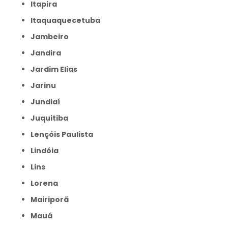
Itapira
Itaquaquecetuba
Jambeiro
Jandira
Jardim Elias
Jarinu
Jundiaí
Juquitiba
Lençóis Paulista
Lindóia
Lins
Lorena
Mairiporã
Mauá