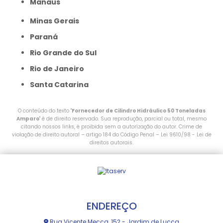
Manaus
Minas Gerais
Paraná
Rio Grande do Sul
Rio de Janeiro
Santa Catarina
O conteúdo do texto "
Fornecedor de Cilindro Hidráulico 50 Toneladas
Amparo
" é de direito reservado. Sua reprodução, parcial ou total, mesmo
citando nossos links, é proibida sem a autorização do autor. Crime de
violação de direito autoral – artigo 184 do Código Penal –
Lei 9610/98 - Lei de
direitos autorais
.
ENDEREÇO
Rua Vicente Mecca, 152 - Jardim de Lucca