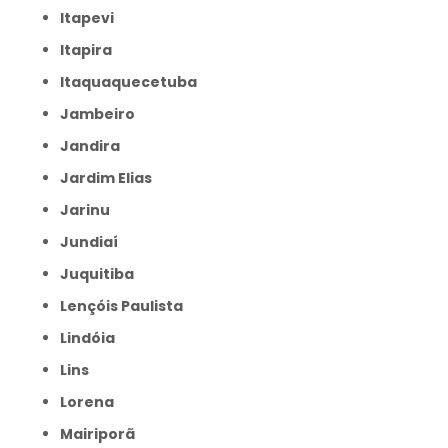
Itapevi
Itapira
Itaquaquecetuba
Jambeiro
Jandira
Jardim Elias
Jarinu
Jundiaí
Juquitiba
Lençóis Paulista
Lindóia
Lins
Lorena
Mairiporã