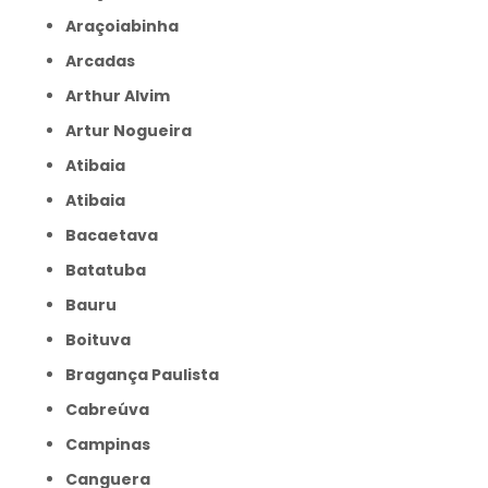
Araçoiabinha
Arcadas
Arthur Alvim
Artur Nogueira
Atibaia
Atibaia
Bacaetava
Batatuba
Bauru
Boituva
Bragança Paulista
Cabreúva
Campinas
Canguera