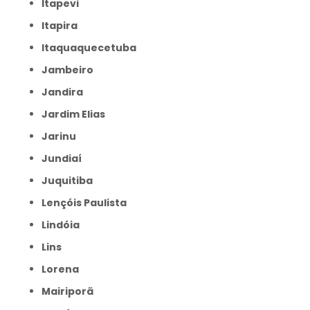
Itapevi
Itapira
Itaquaquecetuba
Jambeiro
Jandira
Jardim Elias
Jarinu
Jundiaí
Juquitiba
Lençóis Paulista
Lindóia
Lins
Lorena
Mairiporã