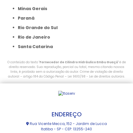
Minas Gerais
Paraná
Rio Grande do Sul
Rio de Janeiro
Santa Catarina
O conteúdo do texto "
Fornecedor de Cilindro Hidráulico Embu Guaçú
" é de
direito reservado. Sua reprodução, parcial ou total, mesmo citando nossos
links, é proibida sem a autorização do autor. Crime de violação de direito
autoral – artigo 184 do Código Penal –
Lei 9610/98 - Lei de direitos autorais
.
ENDEREÇO
Rua Vicente Mecca, 152 - Jardim de Lucca
Itatiba - SP - CEP: 13255-240