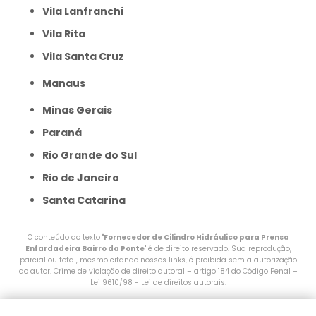
Vila Lanfranchi
Vila Rita
Vila Santa Cruz
Manaus
Minas Gerais
Paraná
Rio Grande do Sul
Rio de Janeiro
Santa Catarina
O conteúdo do texto "
Fornecedor de Cilindro Hidráulico para Prensa
Enfardadeira Bairro da Ponte
" é de direito reservado. Sua reprodução,
parcial ou total, mesmo citando nossos links, é proibida sem a autorização
do autor. Crime de violação de direito autoral – artigo 184 do Código Penal –
Lei 9610/98 - Lei de direitos autorais
.