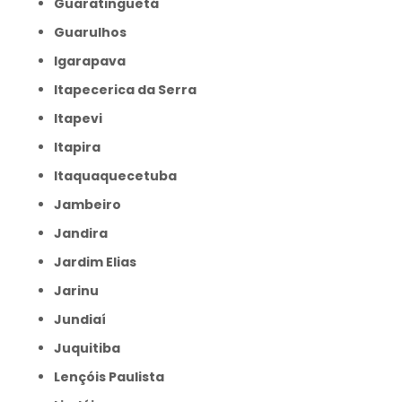
Guaratinguetá
Guarulhos
Igarapava
Itapecerica da Serra
Itapevi
Itapira
Itaquaquecetuba
Jambeiro
Jandira
Jardim Elias
Jarinu
Jundiaí
Juquitiba
Lençóis Paulista