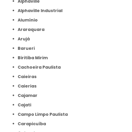
Alphaville
Alphaville Industrial
Alumínio
Araraquara
Arujá
Barueri
Biritiba Mirim
Cachoeira Paulista
Caieiras
Caierias
Cajamar
Cajati
Campo Limpo Paulista
Carapicuíba