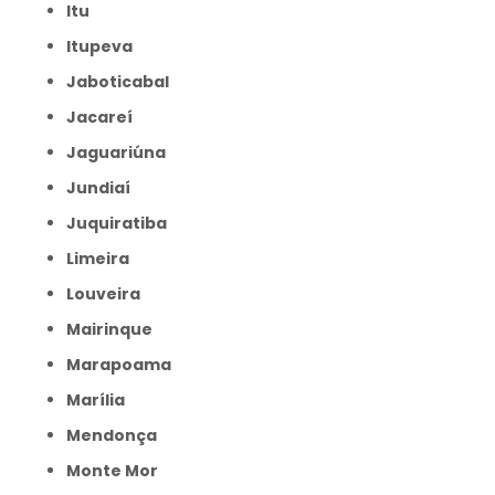
Itu
Itupeva
Jaboticabal
Jacareí
Jaguariúna
Jundiaí
Juquiratiba
Limeira
Louveira
Mairinque
Marapoama
Marília
Mendonça
Monte Mor