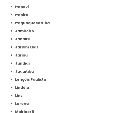
Itapevi
Itapira
Itaquaquecetuba
Jambeiro
Jandira
Jardim Elias
Jarinu
Jundiaí
Juquitiba
Lençóis Paulista
Lindóia
Lins
Lorena
Mairiporã