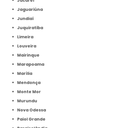
Jacareí
Jaguariúna
Jundiaí
Juquiratiba
Limeira
Louveira
Mairinque
Marapoama
Marília
Mendonça
Monte Mor
Murundu
Nova Odessa
Paiol Grande