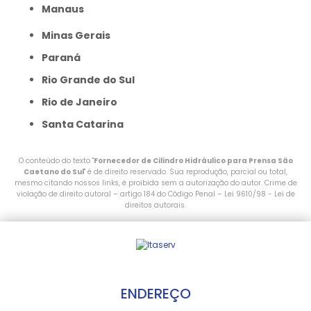
Manaus
Minas Gerais
Paraná
Rio Grande do Sul
Rio de Janeiro
Santa Catarina
O conteúdo do texto "
Fornecedor de Cilindro Hidráulico para Prensa São
Caetano do Sul
" é de direito reservado. Sua reprodução, parcial ou total,
mesmo citando nossos links, é proibida sem a autorização do autor. Crime de
violação de direito autoral – artigo 184 do Código Penal –
Lei 9610/98 - Lei de
direitos autorais
.
ENDEREÇO