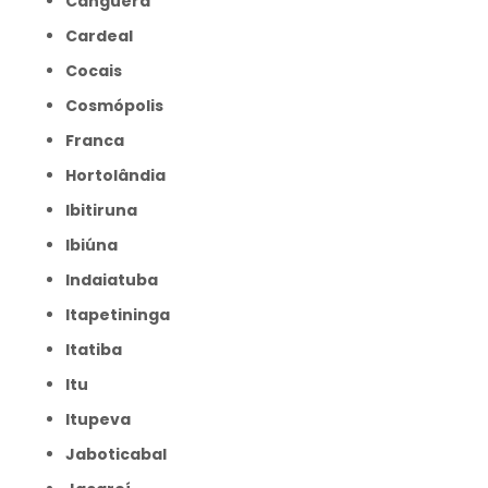
Canguera
Cardeal
Cocais
Cosmópolis
Franca
Hortolândia
Ibitiruna
Ibiúna
Indaiatuba
Itapetininga
Itatiba
Itu
Itupeva
Jaboticabal