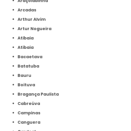
Araçoiabinha
Arcadas
Arthur Alvim
Artur Nogueira
Atibaia
Atibaia
Bacaetava
Batatuba
Bauru
Boituva
Bragança Paulista
Cabreúva
Campinas
Canguera