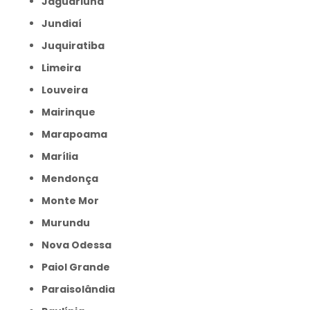
Jaguariúna
Jundiaí
Juquiratiba
Limeira
Louveira
Mairinque
Marapoama
Marília
Mendonça
Monte Mor
Murundu
Nova Odessa
Paiol Grande
Paraisolândia