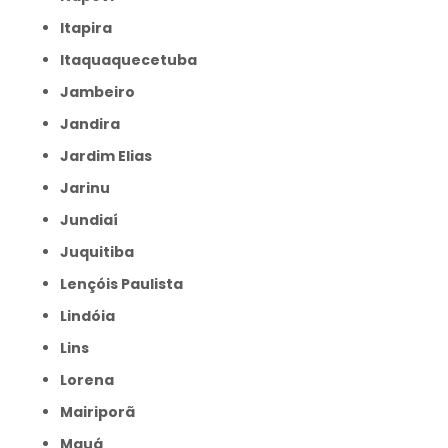
Itapira
Itaquaquecetuba
Jambeiro
Jandira
Jardim Elias
Jarinu
Jundiaí
Juquitiba
Lençóis Paulista
Lindóia
Lins
Lorena
Mairiporã
Mauá