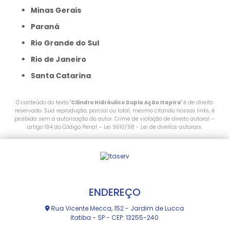
Minas Gerais
Paraná
Rio Grande do Sul
Rio de Janeiro
Santa Catarina
O conteúdo do texto "
Cilindro Hidráulico Dupla Ação Itapira
" é de direito
reservado. Sua reprodução, parcial ou total, mesmo citando nossos links, é
proibida sem a autorização do autor. Crime de violação de direito autoral –
artigo 184 do Código Penal –
Lei 9610/98 - Lei de direitos autorais
.
ENDEREÇO
Rua Vicente Mecca, 152 - Jardim de Lucca
Itatiba - SP - CEP: 13255-240