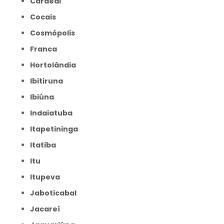
Cardeal
Cocais
Cosmópolis
Franca
Hortolândia
Ibitiruna
Ibiúna
Indaiatuba
Itapetininga
Itatiba
Itu
Itupeva
Jaboticabal
Jacareí