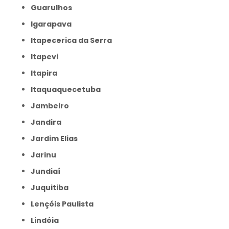
Guarulhos
Igarapava
Itapecerica da Serra
Itapevi
Itapira
Itaquaquecetuba
Jambeiro
Jandira
Jardim Elias
Jarinu
Jundiaí
Juquitiba
Lençóis Paulista
Lindóia