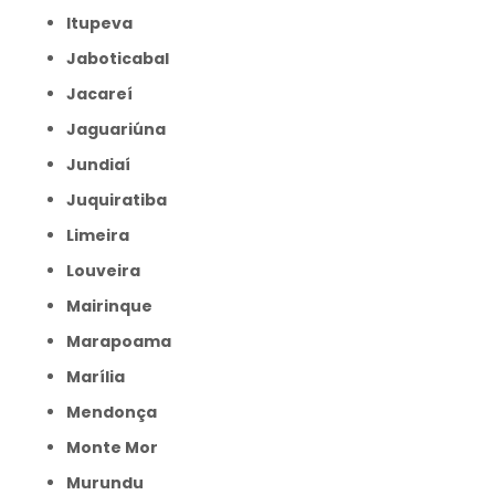
Itupeva
Jaboticabal
Jacareí
Jaguariúna
Jundiaí
Juquiratiba
Limeira
Louveira
Mairinque
Marapoama
Marília
Mendonça
Monte Mor
Murundu