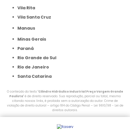
Vila Rita
Vila Santa Cruz
Manaus
Minas Gerais
Paraná
Rio Grande do Sul
Rio de Janeiro
Santa Catarina
O conteúdo do texto "
Cilindro Hidráulico Industrial Preço Vargem Grande
Paulista
" é de direito reservado. Sua reprodução, parcial ou total, mesmo
citando nossos links, é proibida sem a autorização do autor. Crime de
violação de direito autoral – artigo 184 do Código Penal –
Lei 9610/98 - Lei de
direitos autorais
.