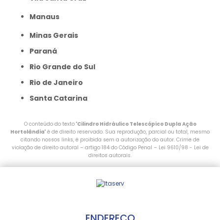
Manaus
Minas Gerais
Paraná
Rio Grande do Sul
Rio de Janeiro
Santa Catarina
O conteúdo do texto "
Cilindro Hidráulico Telescópico Dupla Ação
Hortolândia
" é de direito reservado. Sua reprodução, parcial ou total, mesmo
citando nossos links, é proibida sem a autorização do autor. Crime de
violação de direito autoral – artigo 184 do Código Penal –
Lei 9610/98 - Lei de
direitos autorais
.
ENDEREÇO