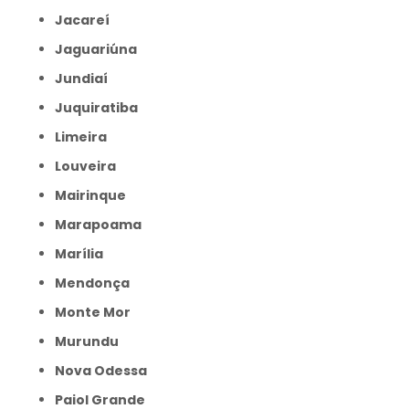
Jacareí
Jaguariúna
Jundiaí
Juquiratiba
Limeira
Louveira
Mairinque
Marapoama
Marília
Mendonça
Monte Mor
Murundu
Nova Odessa
Paiol Grande