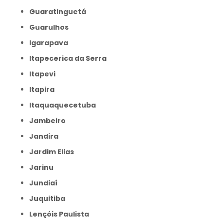
Guaratinguetá
Guarulhos
Igarapava
Itapecerica da Serra
Itapevi
Itapira
Itaquaquecetuba
Jambeiro
Jandira
Jardim Elias
Jarinu
Jundiaí
Juquitiba
Lençóis Paulista