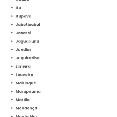
Itu
Itupeva
Jaboticabal
Jacareí
Jaguariúna
Jundiaí
Juquiratiba
Limeira
Louveira
Mairinque
Marapoama
Marília
Mendonça
Monte Mor