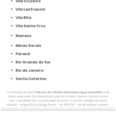
Vila Cruzeiro
Vila Lanfranchi
Vila Rita
Vila Santa Cruz
Manaus
Minas Gerais
Paraná
Rio Grande do Sul
Rio de Janeiro
Santa Catarina
O conteúdo do texto "
Fábrica de Cilindro Hidráulico Água Vermelha
" é de
direito reservado. Sua reprodução, parcial ou total, mesmo citando nossos
links, é proibida sem a autorização do autor. Crime de violação de direito
autoral – artigo 184 do Código Penal –
Lei 9610/98 - Lei de direitos autorais
.