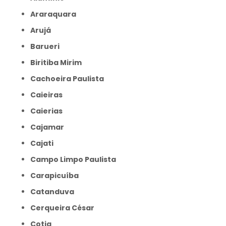
Araraquara
Arujá
Barueri
Biritiba Mirim
Cachoeira Paulista
Caieiras
Caierias
Cajamar
Cajati
Campo Limpo Paulista
Carapicuíba
Catanduva
Cerqueira César
Cotia