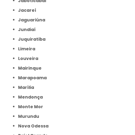
Jaboticabal
Jacareí
Jaguariúna
Jundiaí
Juquiratiba
Limeira
Louveira
Mairinque
Marapoama
Marília
Mendonça
Monte Mor
Murundu
Nova Odessa