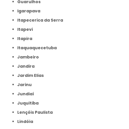
Guarulhos
Igarapava
Itapecerica da Serra
Itapevi
Itapira
Itaquaquecetuba
Jambeiro
Jandira
Jardim Elias
Jarinu
Jundiaí
Juquitiba
Lençóis Paulista
Lindóia