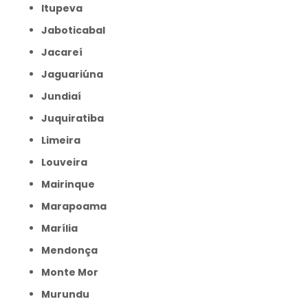
Itupeva
Jaboticabal
Jacareí
Jaguariúna
Jundiaí
Juquiratiba
Limeira
Louveira
Mairinque
Marapoama
Marília
Mendonça
Monte Mor
Murundu