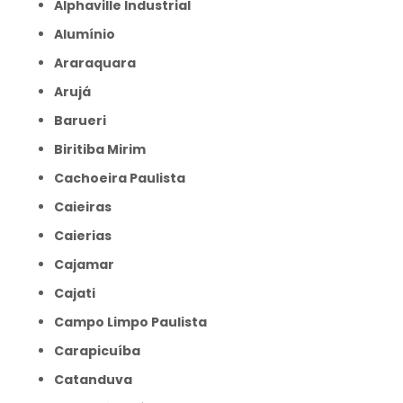
Alphaville Industrial
Alumínio
Araraquara
Arujá
Barueri
Biritiba Mirim
Cachoeira Paulista
Caieiras
Caierias
Cajamar
Cajati
Campo Limpo Paulista
Carapicuíba
Catanduva