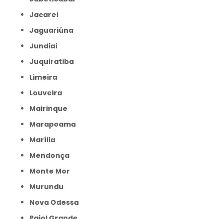
Jacareí
Jaguariúna
Jundiaí
Juquiratiba
Limeira
Louveira
Mairinque
Marapoama
Marília
Mendonça
Monte Mor
Murundu
Nova Odessa
Paiol Grande