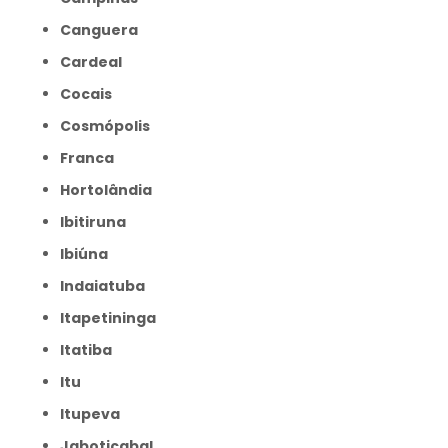
Canguera
Cardeal
Cocais
Cosmópolis
Franca
Hortolândia
Ibitiruna
Ibiúna
Indaiatuba
Itapetininga
Itatiba
Itu
Itupeva
Jaboticabal