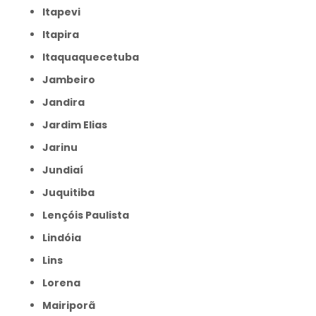
Itapevi
Itapira
Itaquaquecetuba
Jambeiro
Jandira
Jardim Elias
Jarinu
Jundiaí
Juquitiba
Lençóis Paulista
Lindóia
Lins
Lorena
Mairiporã