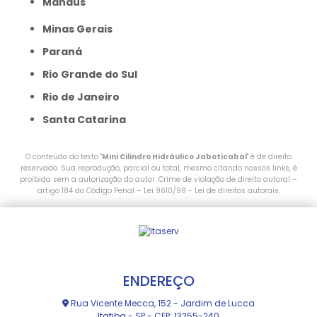
Manaus
Minas Gerais
Paraná
Rio Grande do Sul
Rio de Janeiro
Santa Catarina
O conteúdo do texto "
Mini Cilindro Hidráulico Jaboticabal
" é de direito
reservado. Sua reprodução, parcial ou total, mesmo citando nossos links, é
proibida sem a autorização do autor. Crime de violação de direito autoral –
artigo 184 do Código Penal –
Lei 9610/98 - Lei de direitos autorais
.
ENDEREÇO
Rua Vicente Mecca, 152 - Jardim de Lucca
Itatiba - SP - CEP: 13255-240