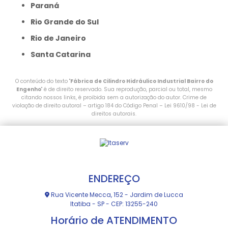
Paraná
Rio Grande do Sul
Rio de Janeiro
Santa Catarina
O conteúdo do texto "
Fábrica de Cilindro Hidráulico Industrial Bairro do
Engenho
" é de direito reservado. Sua reprodução, parcial ou total, mesmo
citando nossos links, é proibida sem a autorização do autor. Crime de
violação de direito autoral – artigo 184 do Código Penal –
Lei 9610/98 - Lei de
direitos autorais
.
ENDEREÇO
Rua Vicente Mecca, 152 - Jardim de Lucca
Itatiba - SP - CEP: 13255-240
Horário de ATENDIMENTO