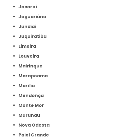
Jacareí
Jaguariúna
Jundiaí
Juquiratiba
Limeira
Louveira
Mairinque
Marapoama
Marília
Mendonça
Monte Mor
Murundu
Nova Odessa
Paiol Grande