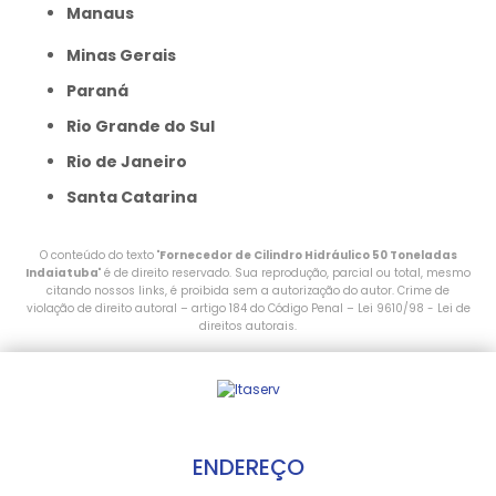
Manaus
Minas Gerais
Paraná
Rio Grande do Sul
Rio de Janeiro
Santa Catarina
O conteúdo do texto "
Fornecedor de Cilindro Hidráulico 50 Toneladas
Indaiatuba
" é de direito reservado. Sua reprodução, parcial ou total, mesmo
citando nossos links, é proibida sem a autorização do autor. Crime de
violação de direito autoral – artigo 184 do Código Penal –
Lei 9610/98 - Lei de
direitos autorais
.
ENDEREÇO