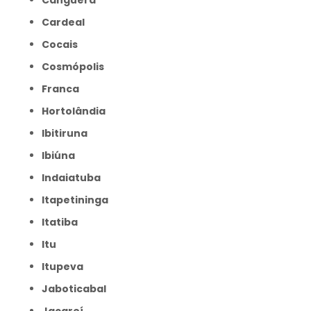
Canguera
Cardeal
Cocais
Cosmópolis
Franca
Hortolândia
Ibitiruna
Ibiúna
Indaiatuba
Itapetininga
Itatiba
Itu
Itupeva
Jaboticabal