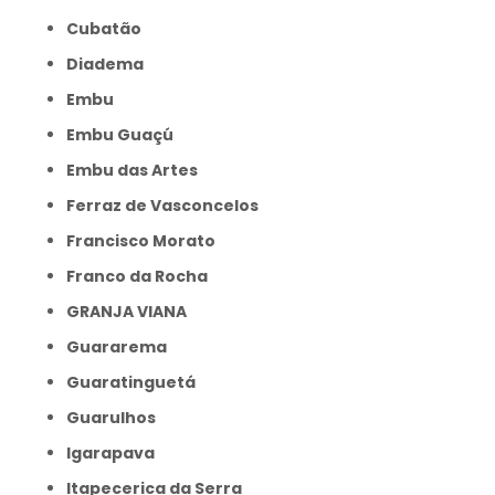
Cubatão
Diadema
Embu
Embu Guaçú
Embu das Artes
Ferraz de Vasconcelos
Francisco Morato
Franco da Rocha
GRANJA VIANA
Guararema
Guaratinguetá
Guarulhos
Igarapava
Itapecerica da Serra